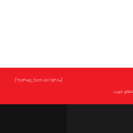
[mc4wp_form id="5480"]
ا مطلع شوید.