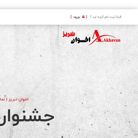
کافه
قبلا ثبت نام کرده اید ؟
[
ورود
]
اخوان تبریز | نما
جشنوار