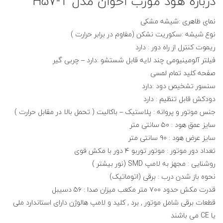
درباره هود مورب اخوان مدل H57-T
نمای ظاهری :شیشه مشکی
نوع شیشه :سکوریت نشکن (مقاوم در برابر حرارت )
ریموت کنترل از راه دور : دارد
فیلتر آلومینیومی چند لایه قابل شستشو :دارد – چربی گیر
صفحه کلید تمام لمسی
سنسور تشخیص دود :دارد
دودکش قابل تنظیم : دارد
جنس موتور و پروانه : پلاستیک – باکالیت ( تحمل بالا در مقابل حرارت )
سایز عمق هود : ۵۰ سانتی متر
سایز عرض
هود
: ۹۰ سانتی متر
تعداد دور موتور : موتور توربو ۴ دور با مکش قوی
روشنایی : مجهز به لامپ SMD (نور بیشتر )
نحوه باز شدن درب : برقی (اتوماتیک)
قدرت مکش حدود ۷۰۰ متر مکعب میزان صدا : ۵۶ دسیبل
قطعات برقی شامل موتور , برد , کلید و لامپ هالوژن دارای استاندارد ملی
یا CE می باشند