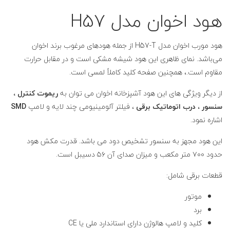
هود اخوان مدل H57
هود مورب اخوان مدل H57-T از جمله هود‌های مرغوب برند اخوان
می‌باشد. نمای ظاهری این
هود
شیشه مشکی است و در مقابل حرارت
مقاوم است.، همچنین صفحه کلید کاملاً لمسی است.
از دیگر ویژگی های این هود آشپزخانه اخوان می توان به
ریموت کنترل ،
سنسور ، درب اتوماتیک برقی
، فیلتر آلومینیومی چند لایه و لامپ
SMD
اشاره نمود.
این هود مجهز به سنسور تشخیص دود می باشد. قدرت مکش هود
حدود ۷۰۰ متر مکعب و میزان صدای آن ۵۶ دسیبل است.
قطعات برقی شامل:
موتور
برد
کلید و لامپ هالوژن دارای استاندارد ملی یا CE