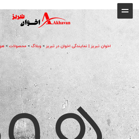
کافه
خانه
فروشگاه
اخوان تبریز | نمایندگی اخوان در تبریز
>
وبلاگ
>
محصولات
>
هو
هود
محصولات
جشنواره فروش ویژه
کاتالوگ
گالری
وبلاگ
تماس با ما