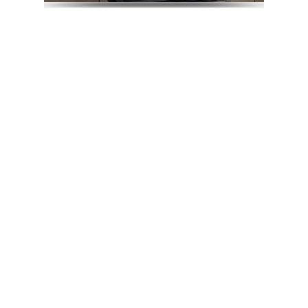
LATEST TWEETS
عضو خبرنامه ما شوید...
تا آخرین اخبار و رویداد های اخوان را از اینجا مطلع شوید.
[mc4wp_form id="5480"]