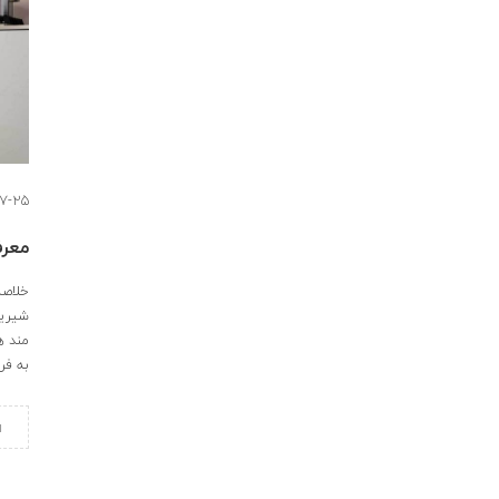
7-25
معرف
خلاصه
شیرین
مند ه
به فر
ا