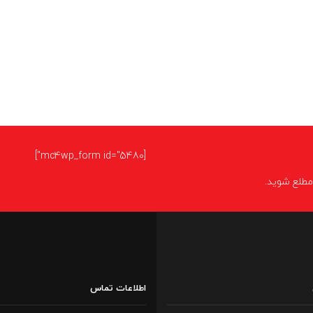
[mc4wp_form id="5480"]
ا مطلع شوید.
اطلاعات تماس