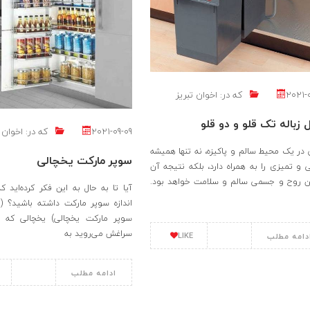
2021-
که در:
اخوان تبریز
زباله تک قلو و دو قلو
2021-09-09
که در:
اخوان ت
 در یک محیط سالم و پاکیزه، نه تنها همیشه
سوپر مارکت یخچالی
ی و تمیزی را به همراه دارد، بلکه نتیجه آن
 روح و جسمی سالم و سلامت خواهد بود.
آیا تا به حال به این فکر کرده‌اید ک
اندازه سوپر مارکت داشته باشید؟ (ی
سوپر مارکت یخچالی) یخچالی که 
سراغش می‌روید به
LIKE
دامه مطلب
ادامه مطلب