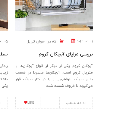
2021-09-01
که در:
اخوان تبریز
09-05
بررسی مزایای آبچکان کروم
سطل 
آبچکان کروم یکی از دیگر از انواع آبچکان‌ها با
زندگی
متریال کروم است. آبچکان‌ها معمولا در قسمت
زیبای
بالای سینک ظرفشویی و یا در کنار سینک قرار
داشتن
می‌گیرند تا ظروف شسته شده
یکی
LIKE
ادامه مطلب
ا