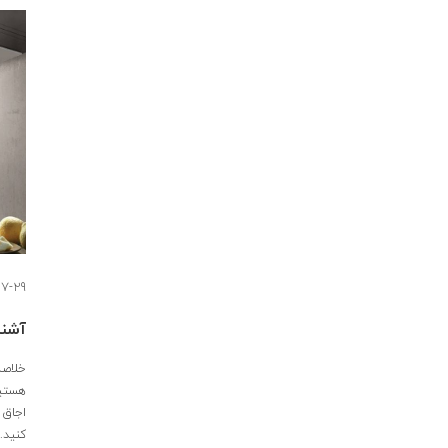
07-29
آشنا
خلاصه
هستید
اجاق 
کنید.