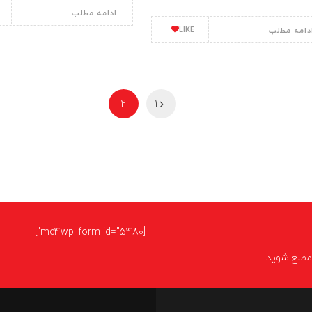
ادامه مطلب
LIKE
دامه مطلب
2
1
[mc4wp_form id="5480"]
ا مطلع شوید.