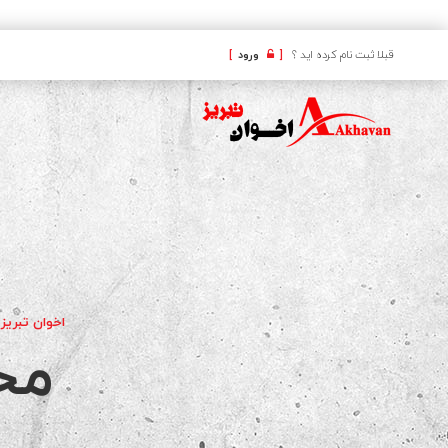
کافه
قبلا ثبت نام کرده اید ؟
[
ورود
]
اخوان تبریز 
مح