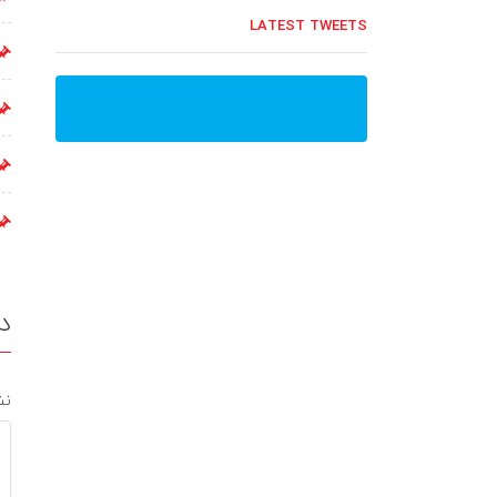
LATEST TWEETS
د
نش