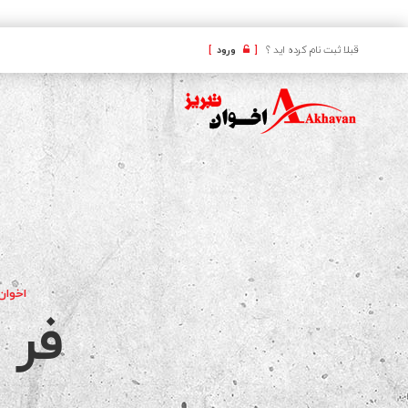
کافه
قبلا ثبت نام کرده اید ؟
[
ورود
]
اخوان 
فر ت