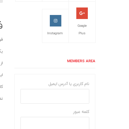
ف
Google
Instagram
Plus
فر توکا
یکی از
MEMBERS AREA
از
این فر ت
نام کاربری یا آدرس ایمیل
کارکرد 
نم
کلمه عبور