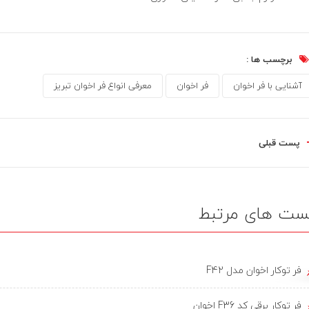
برچسب ها :
آشنایی با فر اخوان
فر اخوان
معرفی انواع فر اخوان تبریز
پست قبلی
ست های مرتبط
فر توکار اخوان مدل F42
فر توکار برقی کد F36 اخوان