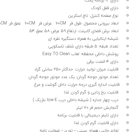
دارای ۱۲ برنامه پخت
دارای قفل کودک
نوع صفحه کنترل: تاچ اسکرین
ابعاد بیرونی محصول: طول فر ۶۰CM عرض فر ۶۰CM عمق فر ۵۵CM
ابعاد برش فضای کابینت: ارتفاع ۵۹ عرض ۵۸ عمق ۵۴
شیشه ایتالیایی به همراه دستگیره نقره ای
تعداد طبقه: ۵ طبقه دارای شلف تلسکوپی
پوشش داخلی محفظه: لعاب
Easy TO Clean
دارای ۴ المنت برقی
قابلیت میزان تولید حرارت: حداکثر ۲۵۰ سانتی گراد
تعداد موتور جوجه گردان: یک عدد موتور جوجه گردان
قابلیت اندازه گیری درجه حرارت داخل گوشت و مرغ
قابلیت یخ زدایی و گرم کردن غذا
درب چهار جداره ( شیشه داخلی درب low-E بلژیک )
گنجایش حجم فر ۷۰ لیتر
دارای تایمر دیجیتالی با قابلیت برنامه
دارای قابلیت گرم کردن غذا
لوازم جانبی همراه: سینی – توری – ضمانت نامه