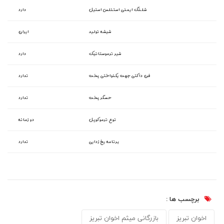
شلنگ ایمنی استنلس استیل
دارد
شیشه تولید
ایران
شیر ترموستاتیک
دارد
فن داکتی جهت یکنواختی پخت
ندارد
حسگر پخت
ندارد
نوع ترموکوپل
دو زمانه
برنامه یخ زدایی
ندارد
برچسب ها :
اخوان تبریز
بازرگانی میثم اخوان تبریز