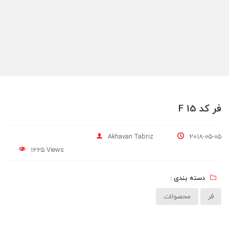
فر کد F 15
Akhavan Tabriz
2018-05-05
1225 Views
دسته بندی :
فر
محصولات