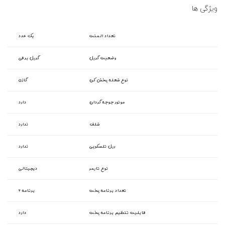
ویژگی ها
تعداد المنت
یک عدد
وضعیت گریل
گریل برقی
نوع شعله پخش کن
گازی
موتور جوجه گردان
دارد
شلف
ندارد
ریل تلسکوپی
ندارد
نوع تایمر
دیجیتالی
تعداد برنامه پخت
۲ برنامه
قابلیت تنظیم برنامه پخت
دارد