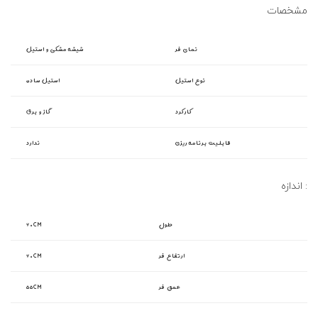
مشخصات
نمای فر
شیشه مشکی و استیل
نوع استیل
استیل ساده
کارکرد
گاز و برق
قابلیت برنامه ریزی
ندارد
اندازه :
طول
۶۰CM
ارتفاع فر
۶۰CM
عمق فر
۵۵CM