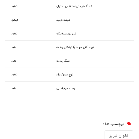
شلنگ ایمنی استنلس استیل
ندارد
شیشه تولید
ایران
شیر ترموستاتیک
ندارد
فن داکتی جهت یکنواختی پخت
دارد
حسگر پخت
دارد
نوع ترموکوپل
ندارد
برنامه یخ زدایی
دارد
برچسب ها :
اخوان تبریز