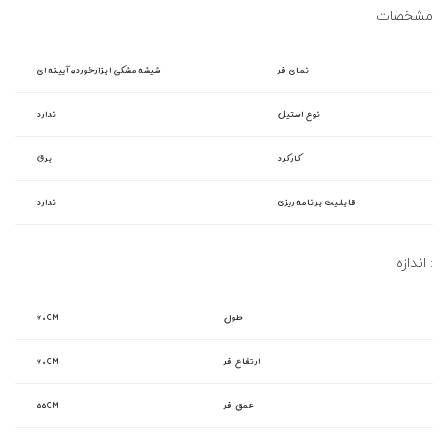
مشخصات
نمای فر
شیشه مشکی ابزارخورده آیینه ای
نوع استیل
ندارد
کارکرد
برق
قابلیت برنامه ریزی
ندارد
اندازه :
طول
۶۰CM
ارتفاع فر
۶۰CM
عمق فر
۵۵CM