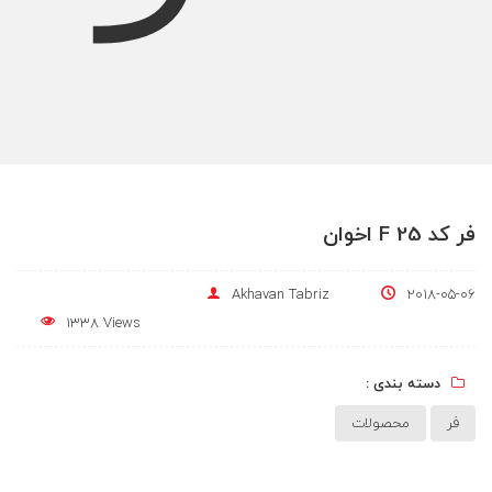
فر کد F 25 اخوان
Akhavan Tabriz
2018-05-06
1338 Views
دسته بندی :
فر
محصولات