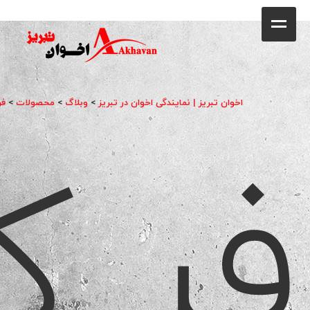
کافه
خانه
فروشگاه
اخوان تبریز | نمایندگی اخوان در تبریز
>
وبلاگ
>
محصولات
>
فر
فر ک
محصولات
جشنواره فروش ویژه
کاتالوگ
گالری
وبلاگ
تماس با ما