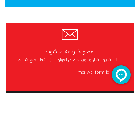
عضو خبرنامه ما شوید...
تا آخرین اخبار و رویداد های اخوان را از اینجا مطلع شوید.
[mc4wp_form id="5480"]
نمایندگی اخوان