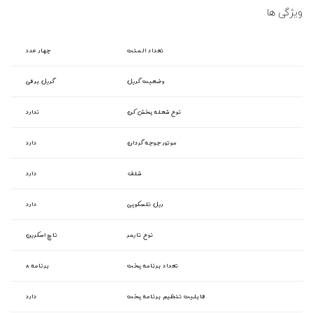
ویژگی ها
تعداد المنت
چهار عدد
وضعیت گریل
گریل برقی
نوع شعله پخش کن
ندارد
موتور جوجه گردان
دارد
شلف
دارد
ریل تلسکوپی
دارد
نوع تایمر
تاچ اسکرین
تعداد برنامه پخت
۸ برنامه
قابلیت تنظیم برنامه پخت
دارد