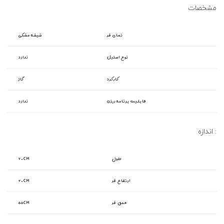
مشخصات
نمای فر
شیشه مشکی
نوع استیل
ندارد
کارکرد
گاز
قابلیت برنامه ریزی
ندارد
اندازه :
طول
۶۰CM
ارتفاع فر
۶۰CM
عمق فر
۵۵CM