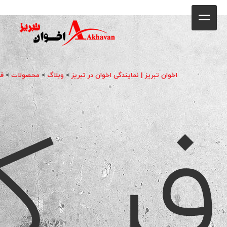
کافه
خانه
فروشگاه
اخوان تبریز | نمایندگی اخوان در تبریز
>
وبلاگ
>
محصولات
>
فر
فر ک
محصولات
جشنواره فروش ویژه
کاتالوگ
گالری
وبلاگ
تماس با ما