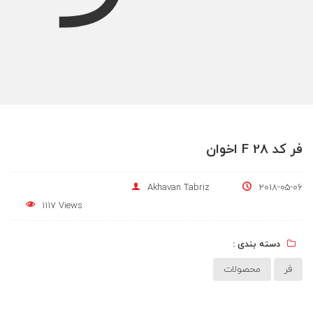
فر کد F 28 اخوان
Akhavan Tabriz
2018-05-06
1117 Views
دسته بندی :
فر
محصولات