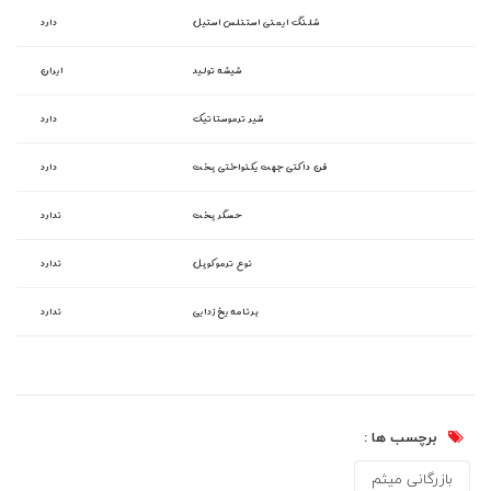
شلنگ ایمنی استنلس استیل
دارد
شیشه تولید
ایران
شیر ترموستاتیک
دارد
فن داکتی جهت یکنواختی پخت
دارد
حسگر پخت
ندارد
نوع ترموکوپل
ندارد
برنامه یخ زدایی
ندارد
برچسب ها :
بازرگانی میثم