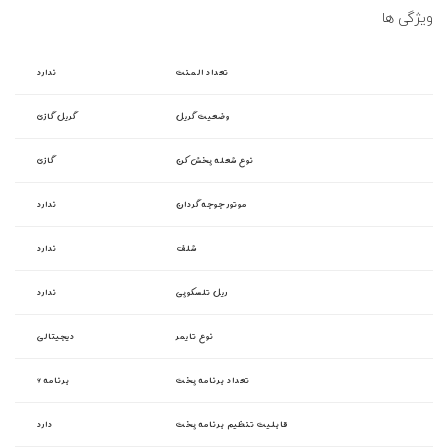
ویژگی ها
تعداد المنت
ندارد
وضعیت گریل
گریل گازی
نوع شعله پخش کن
گازی
موتور جوجه گردان
ندارد
شلف
ندارد
ریل تلسکوپی
ندارد
نوع تایمر
دیجیتالی
تعداد برنامه پخت
۶ برنامه
قابلیت تنظیم برنامه پخت
دارد