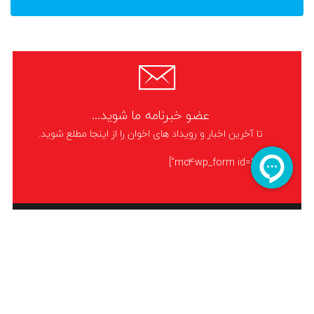
عضو خبرنامه ما شوید...
تا آخرین اخبار و رویداد های اخوان را از اینجا مطلع شوید.
[mc4wp_form id="5480"]
نمایندگی اخوان