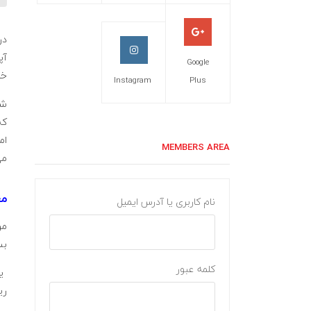
در
آپ
Google
خا
Instagram
Plus
شم
که
ام
MEMBERS AREA
می
مع
نام کاربری یا آدرس ایمیل
مر
بس
کلمه عبور
یک
ری