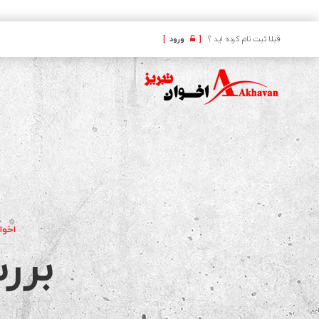
کافه
قبلا ثبت نام کرده اید ؟
[
ورود
]
اخوا
برر