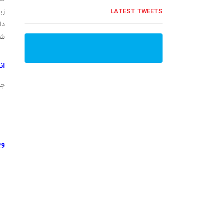
زب
LATEST TWEETS
دا
شو
ان
جا
وی