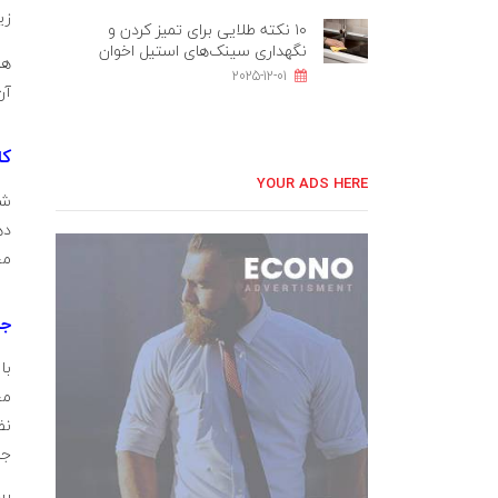
زی
۱۰ نکته طلایی برای تمیز کردن و
نگهداری سینک‌های استیل اخوان
هم
2025-12-01
آن
کا
YOUR ADS HERE
شا
مح
جا
با
مح
نظ
جا